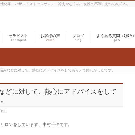
の進化系・バザルトストーンサロン 冷えやむくみ・女性の不調にお悩みの方へ。
セラピスト
お客様の声
ブログ
よくある質問（Q&A
Therapist
Voice
blog
Q&A
悩みなどに対して、熱心にアドバイスをしてもらえて嬉しかったです。
などに対して、熱心にアドバイスをして
す。
月13日
ンサロンをしています、中村千佳です。