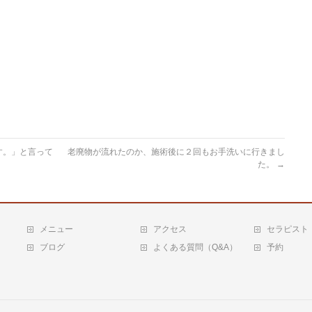
す。」と言って
老廃物が流れたのか、施術後に２回もお手洗いに行きまし
た。
→
メニュー
アクセス
セラピスト
ブログ
よくある質問（Q&A）
予約