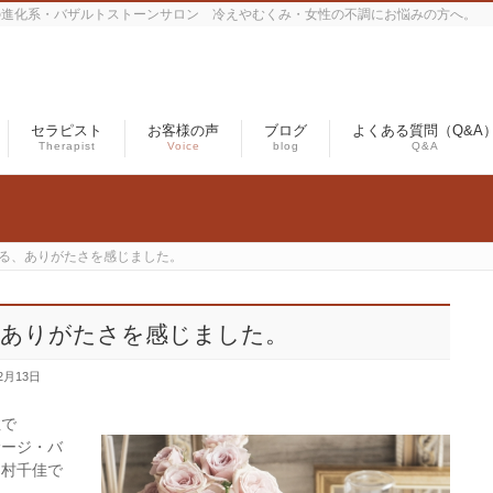
の進化系・バザルトストーンサロン 冷えやむくみ・女性の不調にお悩みの方へ。
セラピスト
お客様の声
ブログ
よくある質問（Q&A
Therapist
Voice
blog
Q&A
る、ありがたさを感じました。
、ありがたさを感じました。
2月13日
住で
サージ・バ
中村千佳で