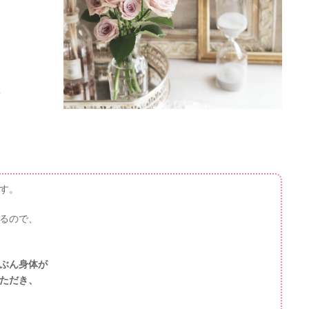
に
す。
るので、
ぶん身体が
ただき、