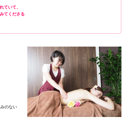
れていて、
みてくださる
！
くみのない