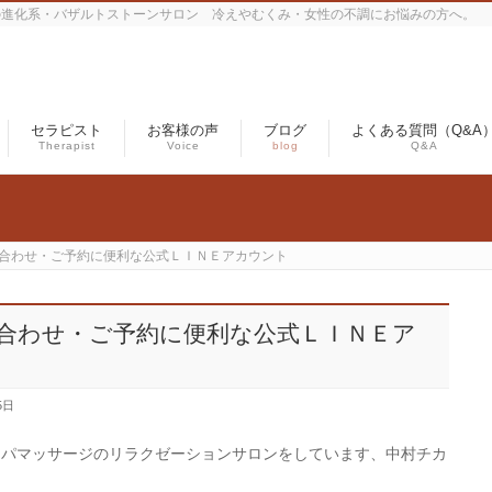
の進化系・バザルトストーンサロン 冷えやむくみ・女性の不調にお悩みの方へ。
セラピスト
お客様の声
ブログ
よくある質問（Q&A
Therapist
Voice
blog
Q&A
合わせ・ご予約に便利な公式ＬＩＮＥアカウント
合わせ・ご予約に便利な公式ＬＩＮＥア
5日
ンパマッサージのリラクゼーションサロンをしています、中村チカ