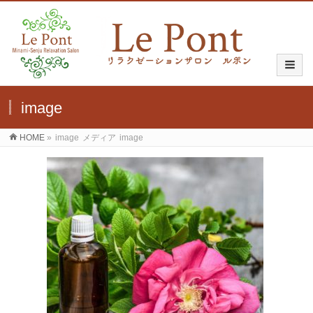
image
HOME
»
image
メディア
image