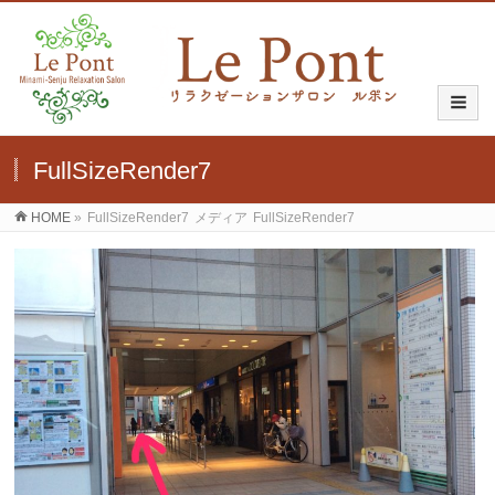
FullSizeRender7
HOME
»
FullSizeRender7
メディア
FullSizeRender7